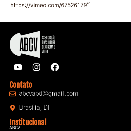
https://vimeo.com/67526179″
Contato
abcvabd@gmail.com​
Brasília, DF
Institucional
ABCV